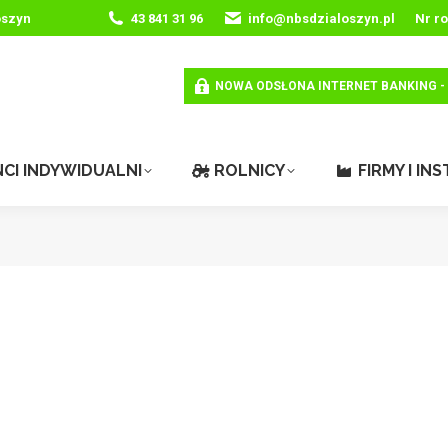
oszyn
43 841 31 96
info@nbsdzialoszyn.pl
Nr r
NOWA ODSŁONA INTERNET BANKING -
NCI INDYWIDUALNI
ROLNICY
FIRMY I IN