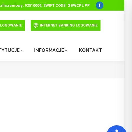
ozliczeniowy: 92510009, SWIFT CODE: GBWCPL PP
Facebook
otworzy
się
 LOGOWANIE
INTERNET BANKING LOGOWANIE
w
nowym
oknie
STYTUCJE
INFORMACJE
KONTAKT