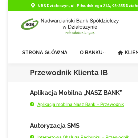
NBS Działoszyn, ul. Piłsudskiego 21A, 98-355 Dział
STRONA GŁÓWNA
O BANKU
KLIE
Przewodnik Klienta IB
Aplikacja Mobilna „NASZ BANK”
Aplikacja mobilna Nasz Bank – Przewodnik
Autoryzacja SMS
Internetowa Obsługa Rachunku – Przewodnik