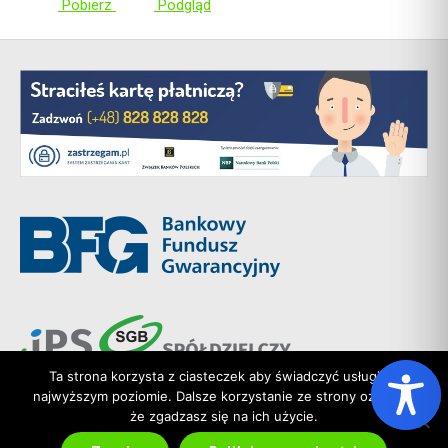
Pobierz
Podgląd
Ta strona korzysta z ciasteczek aby świadczyć usługi na
najwyższym poziomie. Dalsze korzystanie ze strony oznacza,
że zgadzasz się na ich użycie.