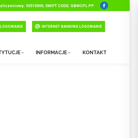
ozliczeniowy: 92510009, SWIFT CODE: GBWCPL PP
Facebook
otworzy
się
 LOGOWANIE
INTERNET BANKING LOGOWANIE
w
nowym
oknie
STYTUCJE
INFORMACJE
KONTAKT