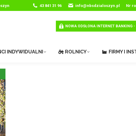
oszyn
43 841 31 96
info@nbsdzialoszyn.pl
Nr r
NOWA ODSŁONA INTERNET BANKING -
NCI INDYWIDUALNI
ROLNICY
FIRMY I IN