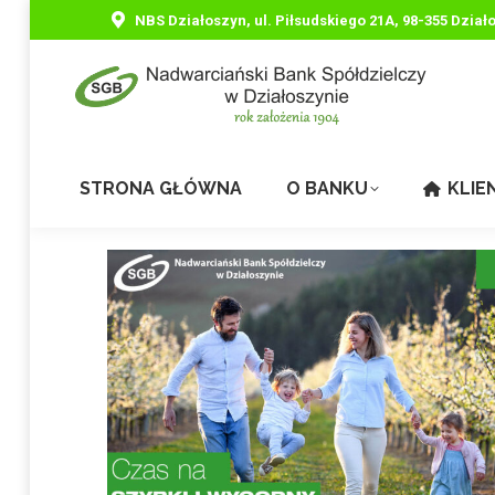
NBS Działoszyn, ul. Piłsudskiego 21A, 98-355 Dział
STRONA GŁÓWNA
O BANKU
KLIE